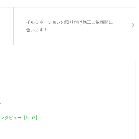
イルミネーションの取り付け施工ご依頼間に
合います！
9
タビュー【Part3】