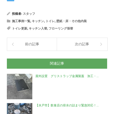
投稿者:
スタッフ
施工事例一覧
,
キッチン
,
トイレ
,
壁紙・床・その他内装
トイレ更新
,
キッチン入替
,
フローリング張替
前の記事
次の記事
関連記事
屋外設置 グリストラップ金属製蓋 加工・...
【水戸市】飲食店の排水の詰まり緊急対応！...