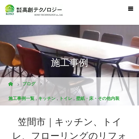
施工事例
ブログ
施工事例一覧
,
キッチン
,
トイレ
,
壁紙・床・その他内装
笠間市｜キッチン、トイ
レ、フローリングのリフォ