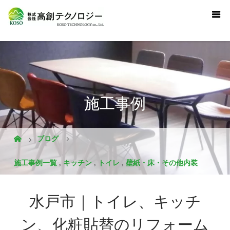
施工事例
ブログ
施工事例一覧
,
キッチン
,
トイレ
,
壁紙・床・その他内装
水戸市｜トイレ、キッチ
ン、化粧貼替のリフォーム