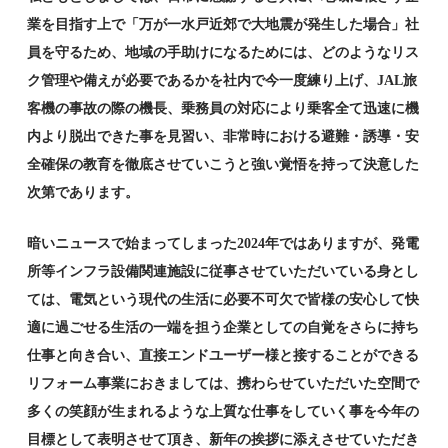
業を目指す上で「万が一水戸近郊で大地震が発生した場合」社
員を守るため、地域の手助けになるためには、どのようなリス
ク管理や備えが必要であるかを社内で今一度練り上げ、JAL旅
客機の事故の際の機長、乗務員の対応により乗客全て迅速に機
内より脱出できた事を見習い、非常時における避難・誘導・安
全確保の教育を徹底させていこうと強い覚悟を持って決意した
次第であります。
暗いニュースで始まってしまった2024年ではありますが、発電
所等インフラ設備関連施設に従事させていただいている身とし
ては、電気という現代の生活に必要不可欠で皆様の安心して快
適に過ごせる生活の一端を担う企業としての自覚をさらに持ち
仕事と向き合い、直接エンドユーザー様と接することができる
リフォーム事業におきましては、携わらせていただいた空間で
多くの笑顔が生まれるような上質な仕事をしていく事を今年の
目標として表明させて頂き、新年の挨拶に添えさせていただき