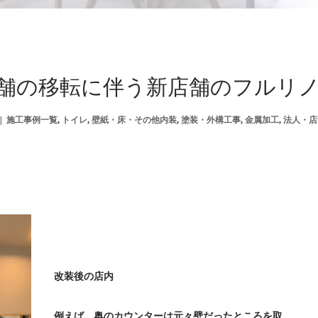
舗の移転に伴う新店舗のフルリ
施工事例一覧
,
トイレ
,
壁紙・床・その他内装
,
塗装・外構工事
,
金属加工
,
法人・店
改装後の店内
例えば、奥のカウンターは元々壁だったところを取