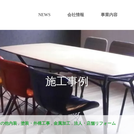
NEWS
会社情報
事業内容
施工事例
その他内装
,
塗装・外構工事
,
金属加工
,
法人・店舗リフォーム