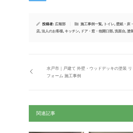
投稿者:
広報部
施工事例一覧
,
トイレ
,
壁紙・床
店
,
法人のお客様
,
キッチン
,
ドア・窓・他開口部
,
洗面台
,
塗
水戸市｜戸建て 外壁・ウッドデッキの塗装 リ
フォーム 施工事例
関連記事