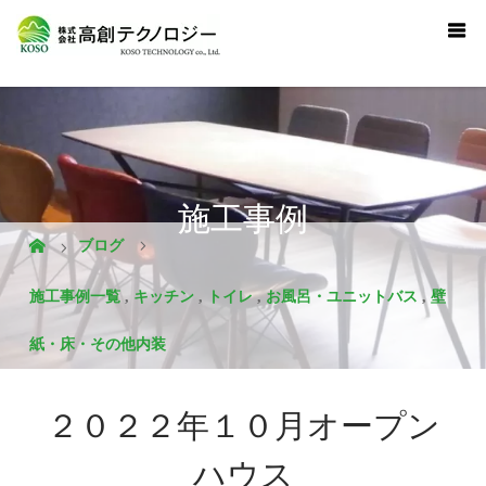
施工事例
ブログ
施工事例一覧
,
キッチン
,
トイレ
,
お風呂・ユニットバス
,
壁
紙・床・その他内装
２０２２年１０月オープン
ハウス